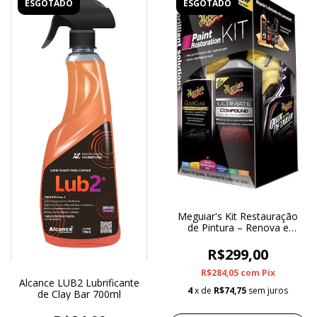
ESGOTADO
ESGOTADO
Meguiar's Kit Restauração
de Pintura – Renova e
Protege
R$299,00
R$284,05
com
Pix
Alcance LUB2 Lubrificante
4
x de
R$74,75
sem juros
de Clay Bar 700ml