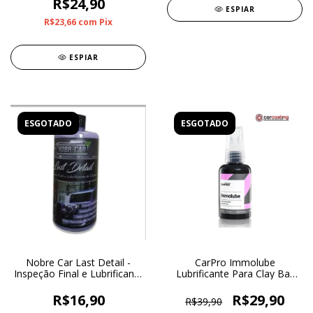
R$24,90
ESPIAR
R$23,66
com
Pix
ESPIAR
ESGOTADO
ESGOTADO
Nobre Car Last Detail -
CarPro Immolube
Inspeção Final e Lubrificante
Lubrificante Para Clay Bar
de Clay Bar 500ml
50ml
R$16,90
R$29,90
R$39,90