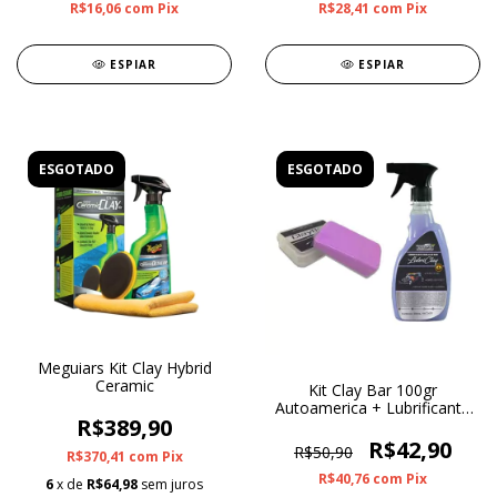
R$16,06
com
Pix
R$28,41
com
Pix
ESPIAR
ESPIAR
ESGOTADO
ESGOTADO
Meguiars Kit Clay Hybrid
Ceramic
Kit Clay Bar 100gr
Autoamerica + Lubrificante
R$389,90
Clay Nobre Lubriclay 500ml
R$42,90
R$50,90
R$370,41
com
Pix
R$40,76
com
Pix
6
x de
R$64,98
sem juros