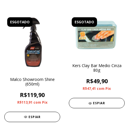
ESGOTADO
ESGOTADO
Kers Clay Bar Medio Cinza
80g
Malco Showroom Shine
R$49,90
(650ml)
R$47,41
com
Pix
R$119,90
R$113,91
com
Pix
ESPIAR
ESPIAR