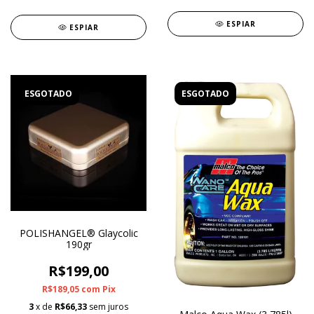
ESPIAR
ESPIAR
ESGOTADO
ESGOTADO
POLISHANGEL® Glaycolic
190gr
R$199,00
R$189,05
com
Pix
3
x de
R$66,33
sem juros