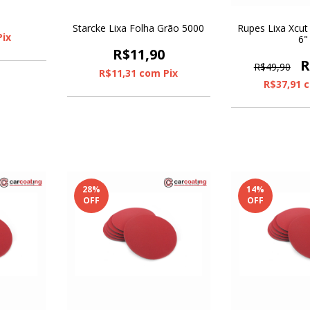
Starcke Lixa Folha Grão 5000
Rupes Lixa Xcu
Pix
6"
R$11,90
R
R$49,90
R$11,31
com
Pix
R$37,91
28
%
14
%
OFF
OFF