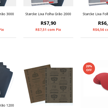
Grão 3000
Starcke Lixa Folha Grão 2000
Starcke Lixa Fo
R$7,90
R$6
Pix
R$7,51
com
Pix
R$6,56
c
20
%
OFF
Grão 1200