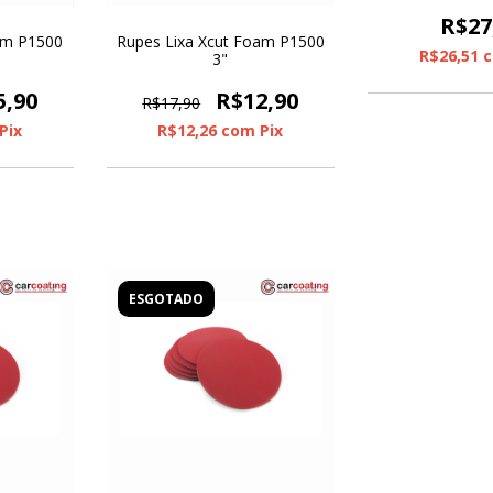
R$27
am P1500
Rupes Lixa Xcut Foam P1500
R$26,51
3"
5,90
R$12,90
R$17,90
Pix
R$12,26
com
Pix
ESGOTADO