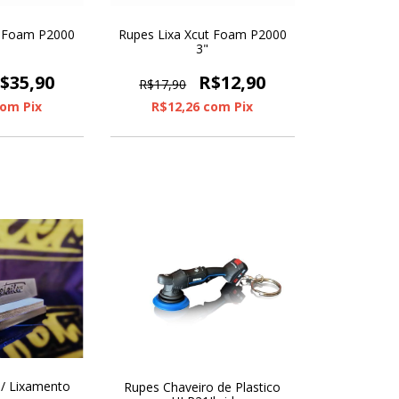
t Foam P2000
Rupes Lixa Xcut Foam P2000
3"
$35,90
R$12,90
R$17,90
com
Pix
R$12,26
com
Pix
P/ Lixamento
Rupes Chaveiro de Plastico