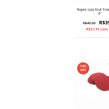
Rupes Lixa Xcut Fo
6"
R$3
R$49,90
R$37,91
com
14
%
OFF