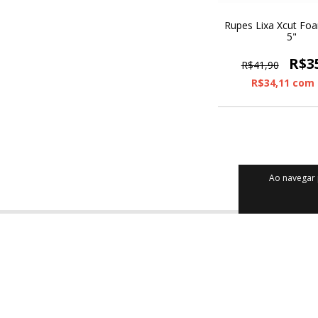
Rupes Lixa Xcut Fo
5"
R$3
R$41,90
R$34,11
com
Ao navegar 
Mais informações
Central 
Quem Somos
Como Comp
Políticas de Frete e Frete Grátis
Perguntas F