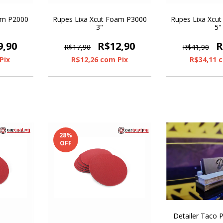
am P2000
Rupes Lixa Xcut Foam P3000
Rupes Lixa Xcu
3"
5"
9,90
R$12,90
R
R$17,90
R$41,90
Pix
R$12,26
com
Pix
R$34,11
28
%
OFF
Detailer Taco 