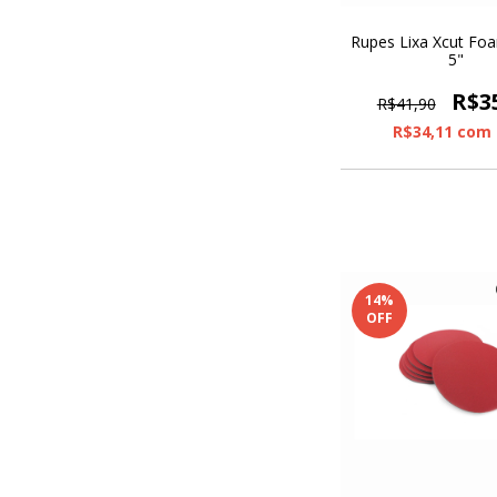
Rupes Lixa Xcut Fo
5"
R$3
R$41,90
R$34,11
com
14
%
OFF