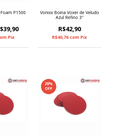
t Foam P1500
Vonixx Boina Voxer de Veludo
Azul Refino 3"
$39,90
R$42,90
com
Pix
R$40,76
com
Pix
28
%
OFF