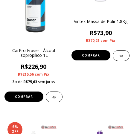
Vintex Massa de Polir 1.8Kg
R$73,90
R$70,21
com
Pix
CarPro Eraser - Álcool
Isopropílico 1L
R$226,90
R$215,56
com
Pix
3
x de
R$75,63
sem juros
6
%
OFF