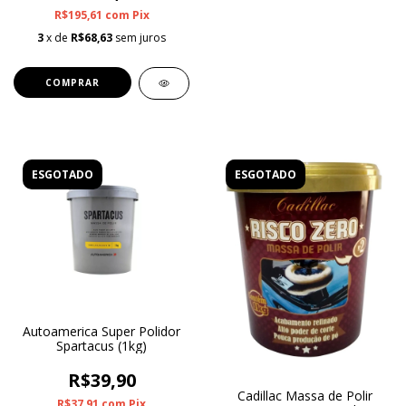
R$195,61
com
Pix
3
x de
R$68,63
sem juros
ESGOTADO
ESGOTADO
Autoamerica Super Polidor
Spartacus (1kg)
R$39,90
Cadillac Massa de Polir
R$37,91
com
Pix