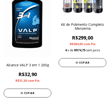
Kit de Polimento Completo
Menzerna
R$299,00
R$284,05
com
Pix
4
x de
R$74,75
sem juros
ESPIAR
Alcance VALP 3 em 1 200g
R$32,90
R$31,26
com
Pix
ESPIAR