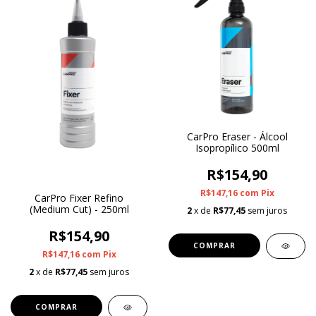
CarPro Eraser - Álcool
Isopropílico 500ml
R$154,90
R$147,16
com
Pix
CarPro Fixer Refino
(Medium Cut) - 250ml
2
x de
R$77,45
sem juros
R$154,90
R$147,16
com
Pix
2
x de
R$77,45
sem juros