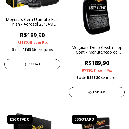
Meguiars Cera Ultimate Fast
Finish - Aerosol 251,4ML
R$189,90
R$180,41
com
Pix
Meguiars Deep Crystal Top
3
x de
R$63,30
sem juros
Coat - Manutenção de
Vitrificador 473ml
R$189,90
ESPIAR
R$180,41
com
Pix
3
x de
R$63,30
sem juros
ESPIAR
ESGOTADO
ESGOTADO