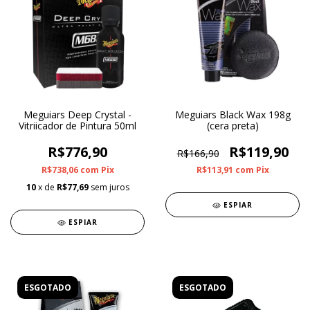
Meguiars Deep Crystal -
Meguiars Black Wax 198g
Vitriicador de Pintura 50ml
(cera preta)
R$776,90
R$119,90
R$166,90
R$738,06
com
Pix
R$113,91
com
Pix
10
x de
R$77,69
sem juros
ESPIAR
ESPIAR
ESGOTADO
ESGOTADO