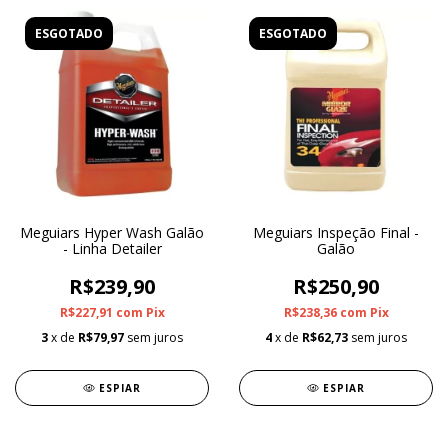
ESGOTADO
ESGOTADO
Meguiars Hyper Wash Galão
Meguiars Inspeção Final -
- Linha Detailer
Galão
R$239,90
R$250,90
R$227,91
com
Pix
R$238,36
com
Pix
3
x de
R$79,97
sem juros
4
x de
R$62,73
sem juros
ESPIAR
ESPIAR