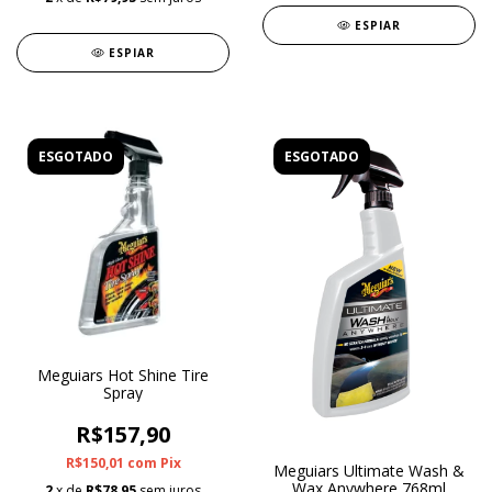
ESPIAR
ESPIAR
ESGOTADO
ESGOTADO
Meguiars Hot Shine Tire
Spray
R$157,90
R$150,01
com
Pix
Meguiars Ultimate Wash &
Wax Anywhere 768ml
2
x de
R$78,95
sem juros