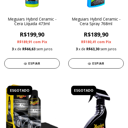
Meguiars Hybrid Ceramic -
Meguiars Hybrid Ceramic -
Cera Líquida 473ml
Cera Spray 768ml
R$199,90
R$189,90
R$189,91
com
Pix
R$180,41
com
Pix
3
x de
R$66,63
sem juros
3
x de
R$63,30
sem juros
ESPIAR
ESPIAR
ESGOTADO
ESGOTADO