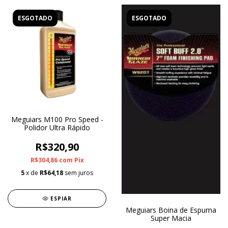
ESGOTADO
ESGOTADO
Meguiars M100 Pro Speed -
Polidor Ultra Rápido
R$320,90
R$304,86
com
Pix
5
x de
R$64,18
sem juros
ESPIAR
Meguiars Boina de Espuma
Super Macia