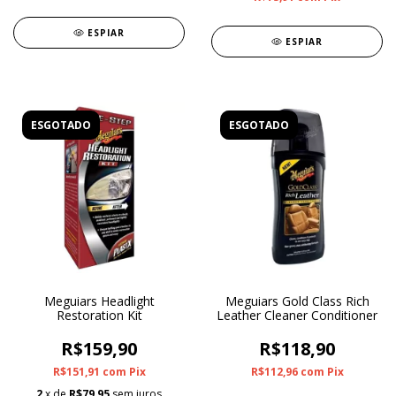
ESPIAR
ESPIAR
ESGOTADO
ESGOTADO
Meguiars Headlight
Meguiars Gold Class Rich
Restoration Kit
Leather Cleaner Conditioner
R$159,90
R$118,90
R$151,91
com
Pix
R$112,96
com
Pix
2
x de
R$79,95
sem juros