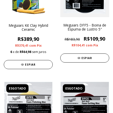
Meguiars DFF5 - Boina de
Meguiars Kit Clay Hybrid
Espuma de Lustro 5"
Ceramic
R$109,90
R$389,90
R$183,90
R$104,41
com
Pix
R$370,41
com
Pix
6
x de
R$64,98
sem juros
ESPIAR
ESPIAR
ESGOTADO
ESGOTADO