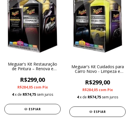
Meguiar's Kit Restauração
Meguiar's Kit Cuidados para
de Pintura – Renova e
Carro Novo - Limpeza e
Protege
Proteção
R$299,00
R$299,00
R$284,05
com
Pix
R$284,05
com
Pix
4
x de
R$74,75
sem juros
4
x de
R$74,75
sem juros
ESPIAR
ESPIAR