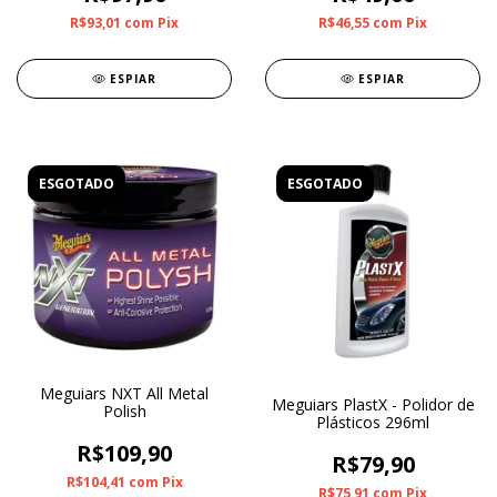
R$93,01
com
Pix
R$46,55
com
Pix
ESPIAR
ESPIAR
ESGOTADO
ESGOTADO
Meguiars NXT All Metal
Meguiars PlastX - Polidor de
Polish
Plásticos 296ml
R$109,90
R$79,90
R$104,41
com
Pix
R$75,91
com
Pix