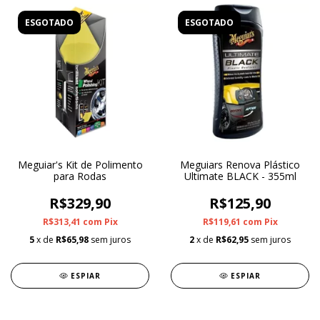
ESGOTADO
ESGOTADO
Meguiar's Kit de Polimento
Meguiars Renova Plástico
para Rodas
Ultimate BLACK - 355ml
R$329,90
R$125,90
R$313,41
com
Pix
R$119,61
com
Pix
5
x de
R$65,98
sem juros
2
x de
R$62,95
sem juros
ESPIAR
ESPIAR