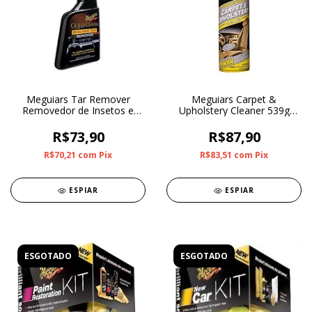
Meguiars Tar Remover
Meguiars Carpet &
Removedor de Insetos e
Upholstery Cleaner 539g
Piche (473ml)
Limpador de Carpete e
Estofados
R$73,90
R$87,90
R$70,21
com
Pix
R$83,51
com
Pix
ESPIAR
ESPIAR
ESGOTADO
ESGOTADO