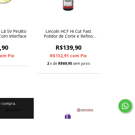
Lã SV Pirulito
Lincoln HCF Hi Cut Fast
Com Interface
Polidor de Corte e Refino
500g
,90
R$139,90
com
Pix
R$132,91
com
Pix
2
x de
R$69,95
sem juros
de compra.