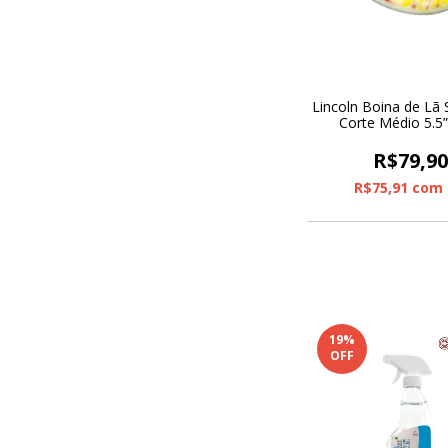
Lincoln Boina de Lã S
Corte Médio 5.5
Interface
R$79,9
R$75,91
com
19
%
OFF