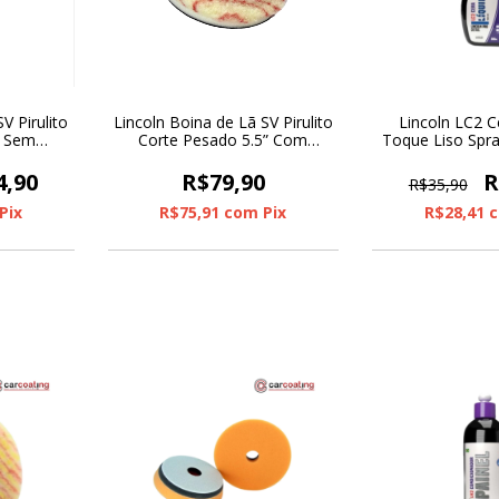
V Pirulito
Lincoln Boina de Lã SV Pirulito
Lincoln LC2 C
” Sem
Corte Pesado 5.5” Com
Toque Liso Spr
Interface
4,90
R$79,90
R
R$35,90
Pix
R$75,91
com
Pix
R$28,41