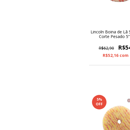
Lincoln Boina de Lã S
Corte Pesado 5
Interface
R$5
R$62,90
R$52,16
com
5
%
OFF