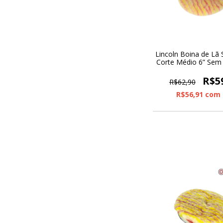
Lincoln Boina de Lã S
Corte Médio 6” Sem 
R$5
R$62,90
R$56,91
com