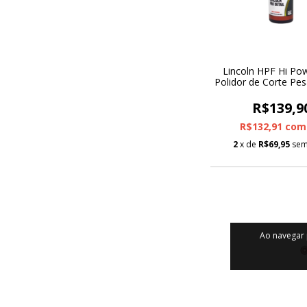
Lincoln HPF Hi Po
Polidor de Corte Pe
R$139,9
R$132,91
com
2
x de
R$69,95
sem
Ao navegar 