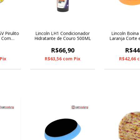
V Pirulito
Lincoln LH1 Condicionador
Lincoln Boin
” Com
Hidratante de Couro 500ML
Laranja Corte e
0
R$66,90
R$44
Pix
R$63,56
com
Pix
R$42,66