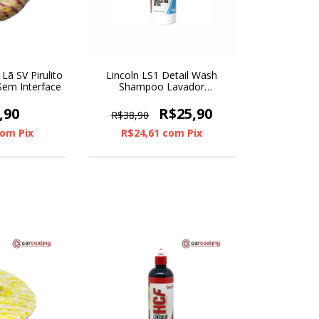
Lã SV Pirulito
Lincoln LS1 Detail Wash
Sem Interface
Shampoo Lavador
Automotivo 500ml
,90
R$25,90
R$38,90
com
Pix
R$24,61
com
Pix