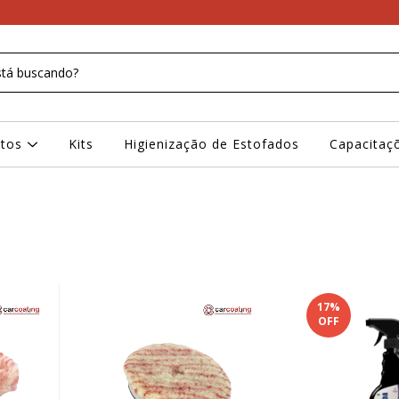
ntos
Kits
Higienização de Estofados
Capacitaç
17
%
OFF