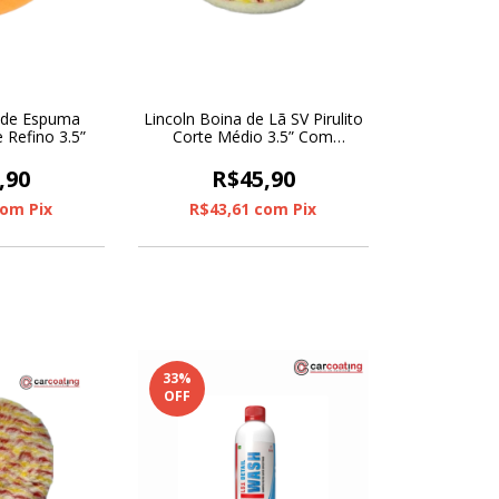
a de Espuma
Lincoln Boina de Lã SV Pirulito
 Refino 3.5”
Corte Médio 3.5” Com
Interface
,90
R$45,90
com
Pix
R$43,61
com
Pix
33
%
OFF