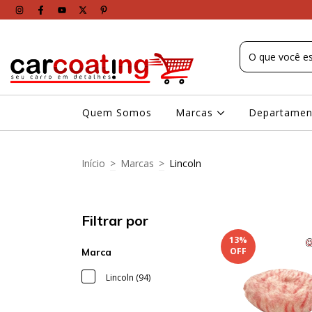
Quem Somos
Marcas
Departame
Início
>
Marcas
>
Lincoln
Filtrar por
13
%
OFF
Marca
Lincoln (94)