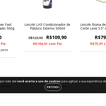
wer Fast
Lincoln LH3 Condicionador de
Lincoln Boina de 
sado 500g
Plástico Externo 500ml
Corte Leve 5.5” 
0
R$109,90
R$79
R$123,90
Pix
R$104,41
com
Pix
R$75,91
 juros
por este site
você aceita o uso de cookies
para agilizar a sua experiência 
ENTENDI