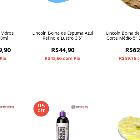
 Vidros
Lincoln Boina de Espuma Azul
Lincoln Boina de 
00ml
Refino e Lustro 3.5”
Corte Médio 5” 
9,90
R$44,90
R$62
Pix
R$42,66
com
Pix
R$59,76
11
%
OFF