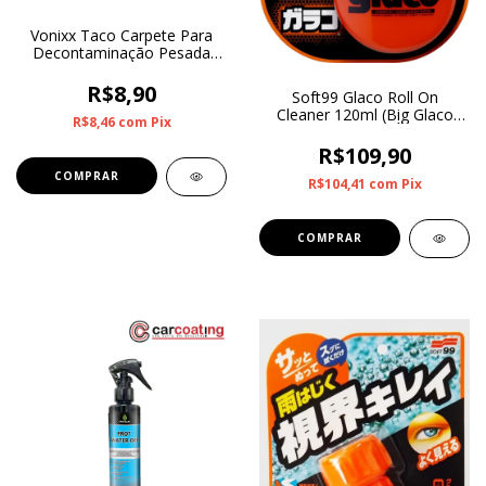
Vonixx Taco Carpete Para
Decontaminação Pesada
em Vidros
R$8,90
Soft99 Glaco Roll On
Cleaner 120ml (Big Glaco
R$8,46
com
Pix
Repelente de Água)
R$109,90
R$104,41
com
Pix