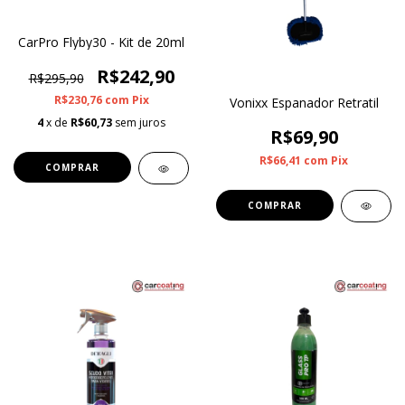
CarPro Flyby30 - Kit de 20ml
R$242,90
R$295,90
R$230,76
com
Pix
Vonixx Espanador Retratil
4
x de
R$60,73
sem juros
R$69,90
R$66,41
com
Pix