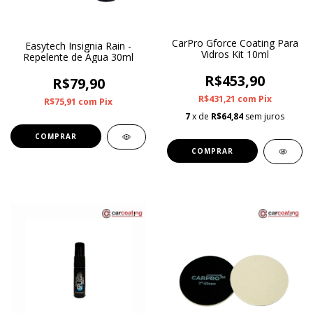
CarPro Gforce Coating Para
Easytech Insignia Rain -
Vidros Kit 10ml
Repelente de Água 30ml
R$453,90
R$79,90
R$431,21
com
Pix
R$75,91
com
Pix
7
x de
R$64,84
sem juros