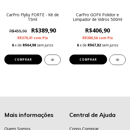
CarPro Flyby FORTE - Kit de
CarPro GOFX Polidor e
15ml
Limpador de Vidros 500ml
R$389,90
R$406,90
R$455,90
R$370,41
com
Pix
R$386,56
com
Pix
6
x de
R$64,98
sem juros
6
x de
R$67,82
sem juros
Mais informações
Central de Ajuda
Quem Somos
Como Comprar