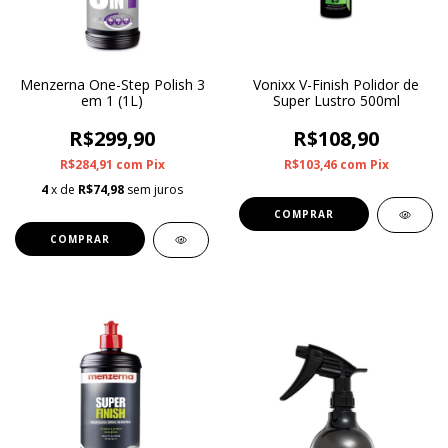
Menzerna One-Step Polish 3
Vonixx V-Finish Polidor de
em 1 (1L)
Super Lustro 500ml
R$299,90
R$108,90
R$284,91
com
Pix
R$103,46
com
Pix
4
x de
R$74,98
sem juros