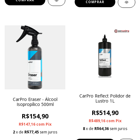
CarPro Reflect Polidor de
CarPro Eraser - Álcool
Lustro 1L
Isopropílico 500ml
R$514,90
R$154,90
R$489,16
com
Pix
R$147,16
com
Pix
8
x de
R$64,36
sem juros
2
x de
R$77,45
sem juros