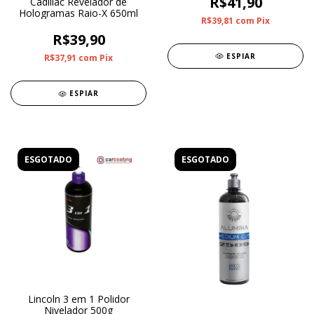
R$41,90
Cadillac Revelador de
Hologramas Raio-X 650ml
R$39,81
com
Pix
R$39,90
ESPIAR
R$37,91
com
Pix
ESPIAR
ESGOTADO
ESGOTADO
Lincoln 3 em 1 Polidor
Nivelador 500g