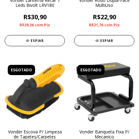
Vonder Lanterna Recar 7
Vonder Rodo Dupla-Face
Leds Bivolt LRV180
MultiUso
R$30,90
R$22,90
R$29,36
com
Pix
R$21,76
com
Pix
ESPIAR
ESPIAR
ESGOTADO
ESGOTADO
Vonder Escova P/ Limpeza
Vonder Banqueta Fixa P/
de Tapetes/Carpetes
Mecanico