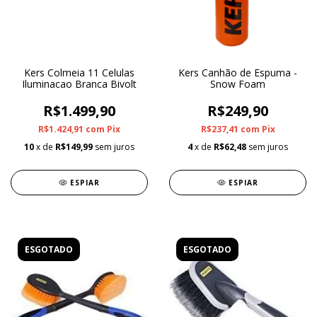
Kers Colmeia 11 Celulas
Kers Canhão de Espuma -
Iluminacao Branca Bivolt
Snow Foam
R$1.499,90
R$249,90
R$1.424,91
com
Pix
R$237,41
com
Pix
10
x de
R$149,99
sem juros
4
x de
R$62,48
sem juros
ESPIAR
ESPIAR
ESGOTADO
ESGOTADO