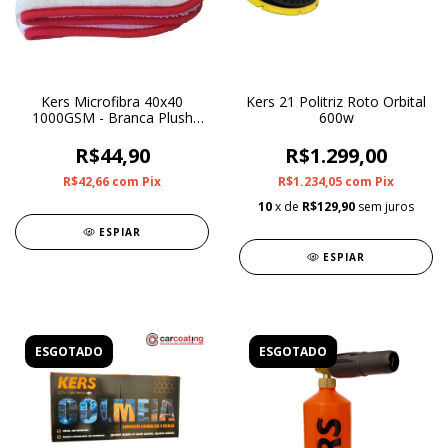
Kers Microfibra 40x40
Kers 21 Politriz Roto Orbital
1000GSM - Branca Plush
600w
Soft Coelho
R$44,90
R$1.299,00
R$42,66
com
Pix
R$1.234,05
com
Pix
10
x de
R$129,90
sem juros
ESPIAR
ESPIAR
ESGOTADO
ESGOTADO